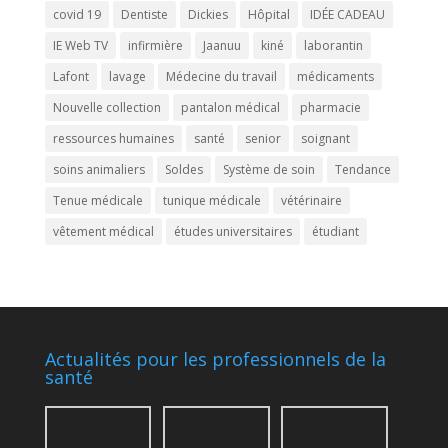
covid 19
Dentiste
Dickies
Hôpital
IDÉE CADEAU
IE Web TV
infirmière
Jaanuu
kiné
laborantin
Lafont
lavage
Médecine du travail
médicaments
Nouvelle collection
pantalon médical
pharmacie
ressources humaines
santé
senior
soignant
soins animaliers
Soldes
Système de soin
Tendance
Tenue médicale
tunique médicale
vétérinaire
vêtement médical
études universitaires
étudiant
Actualités pour les professionnels de la
santé