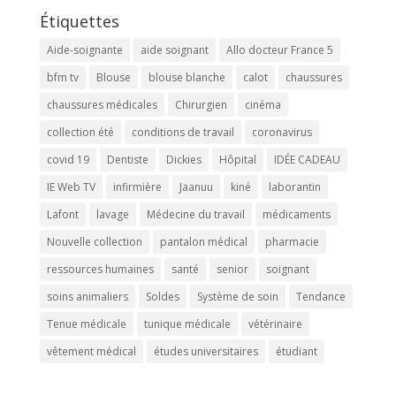
Étiquettes
Aide-soignante
aide soignant
Allo docteur France 5
bfm tv
Blouse
blouse blanche
calot
chaussures
chaussures médicales
Chirurgien
cinéma
collection été
conditions de travail
coronavirus
covid 19
Dentiste
Dickies
Hôpital
IDÉE CADEAU
IE Web TV
infirmière
Jaanuu
kiné
laborantin
Lafont
lavage
Médecine du travail
médicaments
Nouvelle collection
pantalon médical
pharmacie
ressources humaines
santé
senior
soignant
soins animaliers
Soldes
Système de soin
Tendance
Tenue médicale
tunique médicale
vétérinaire
vêtement médical
études universitaires
étudiant