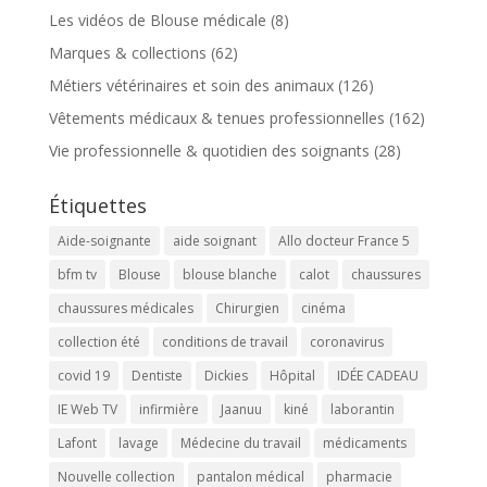
Les vidéos de Blouse médicale
(8)
Marques & collections
(62)
Métiers vétérinaires et soin des animaux
(126)
Vêtements médicaux & tenues professionnelles
(162)
Vie professionnelle & quotidien des soignants
(28)
Étiquettes
Aide-soignante
aide soignant
Allo docteur France 5
bfm tv
Blouse
blouse blanche
calot
chaussures
chaussures médicales
Chirurgien
cinéma
collection été
conditions de travail
coronavirus
covid 19
Dentiste
Dickies
Hôpital
IDÉE CADEAU
IE Web TV
infirmière
Jaanuu
kiné
laborantin
Lafont
lavage
Médecine du travail
médicaments
Nouvelle collection
pantalon médical
pharmacie