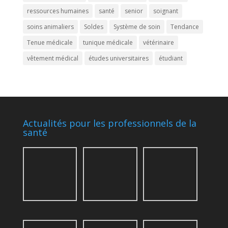
ressources humaines
santé
senior
soignant
soins animaliers
Soldes
Système de soin
Tendance
Tenue médicale
tunique médicale
vétérinaire
vêtement médical
études universitaires
étudiant
Actualités pour les professionnels de la
santé