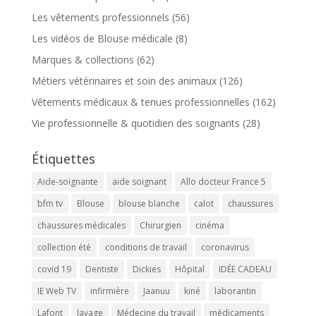
Les vêtements professionnels
(56)
Les vidéos de Blouse médicale
(8)
Marques & collections
(62)
Métiers vétérinaires et soin des animaux
(126)
Vêtements médicaux & tenues professionnelles
(162)
Vie professionnelle & quotidien des soignants
(28)
Étiquettes
Aide-soignante
aide soignant
Allo docteur France 5
bfm tv
Blouse
blouse blanche
calot
chaussures
chaussures médicales
Chirurgien
cinéma
collection été
conditions de travail
coronavirus
covid 19
Dentiste
Dickies
Hôpital
IDÉE CADEAU
IE Web TV
infirmière
Jaanuu
kiné
laborantin
Lafont
lavage
Médecine du travail
médicaments