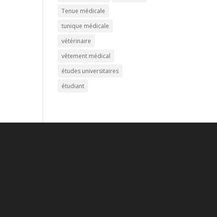
Tenue médicale
tunique médicale
vétérinaire
vêtement médical
études universitaires
étudiant