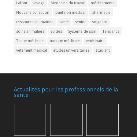
Lafont
lavage
Médecine du travail
médicaments
Nouvelle collection
pantalon médical
pharmacie
ressources humaines
santé
senior
soignant
soins animaliers
Soldes
Système de soin
Tendance
Tenue médicale
tunique médicale
vétérinaire
vêtement médical
études universitaires
étudiant
Actualités pour les professionnels de la
santé