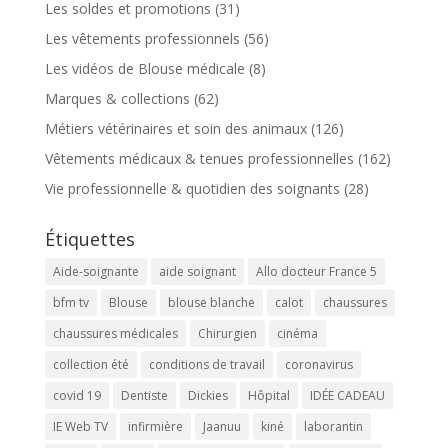
Les soldes et promotions
(31)
Les vêtements professionnels
(56)
Les vidéos de Blouse médicale
(8)
Marques & collections
(62)
Métiers vétérinaires et soin des animaux
(126)
Vêtements médicaux & tenues professionnelles
(162)
Vie professionnelle & quotidien des soignants
(28)
Étiquettes
Aide-soignante
aide soignant
Allo docteur France 5
bfm tv
Blouse
blouse blanche
calot
chaussures
chaussures médicales
Chirurgien
cinéma
collection été
conditions de travail
coronavirus
covid 19
Dentiste
Dickies
Hôpital
IDÉE CADEAU
IE Web TV
infirmière
Jaanuu
kiné
laborantin