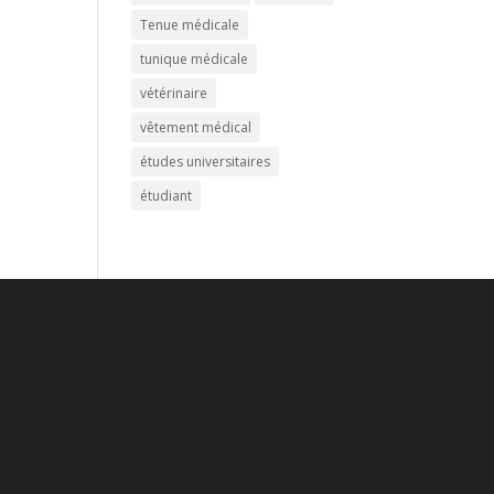
Tenue médicale
tunique médicale
vétérinaire
vêtement médical
études universitaires
étudiant