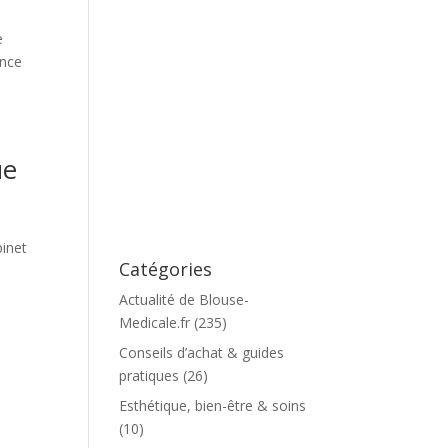
e
ence
ue
binet
Catégories
Actualité de Blouse-
Medicale.fr
(235)
Conseils d’achat & guides
pratiques
(26)
Esthétique, bien-être & soins
(10)