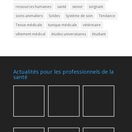
ressources humaines
santé
senior
soignant
soins animaliers
Soldes
Système de soin
Tendance
Tenue médicale
tunique médicale
vétérinaire
vêtement médical
études universitaires
étudiant
Actualités pour les professionnels de la
santé