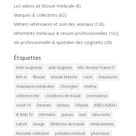
Les vidéos de Blouse médicale
(8)
Marques & collections
(62)
Métiers vétérinaires et soin des animaux
(126)
Vêtements médicaux & tenues professionnelles
(162)
Vie professionnelle & quotidien des soignants
(28)
Étiquettes
Aide-soignante
aide soignant
Allo docteur France 5
bfm tv
Blouse
blouse blanche
calot
chaussures
chaussures médicales
Chirurgien
cinéma
collection été
conditions de travail
coronavirus
covid 19
Dentiste
Dickies
Hôpital
IDÉE CADEAU
IE Web TV
infirmière
Jaanuu
kiné
laborantin
Lafont
lavage
Médecine du travail
médicaments
Nouvelle collection
pantalon médical
pharmacie