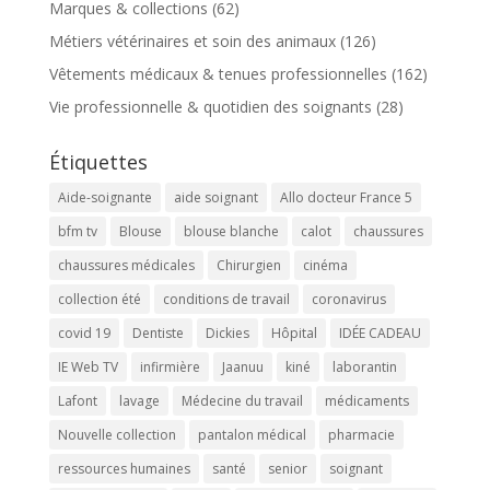
Marques & collections
(62)
Métiers vétérinaires et soin des animaux
(126)
Vêtements médicaux & tenues professionnelles
(162)
Vie professionnelle & quotidien des soignants
(28)
Étiquettes
Aide-soignante
aide soignant
Allo docteur France 5
bfm tv
Blouse
blouse blanche
calot
chaussures
chaussures médicales
Chirurgien
cinéma
collection été
conditions de travail
coronavirus
covid 19
Dentiste
Dickies
Hôpital
IDÉE CADEAU
IE Web TV
infirmière
Jaanuu
kiné
laborantin
Lafont
lavage
Médecine du travail
médicaments
Nouvelle collection
pantalon médical
pharmacie
ressources humaines
santé
senior
soignant