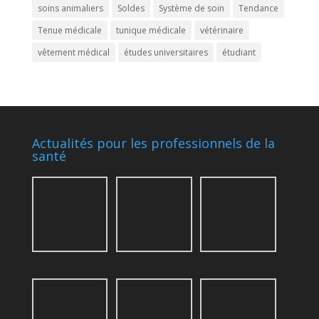
soins animaliers
Soldes
Système de soin
Tendance
Tenue médicale
tunique médicale
vétérinaire
vêtement médical
études universitaires
étudiant
Actualités pour les professionnels de la
santé