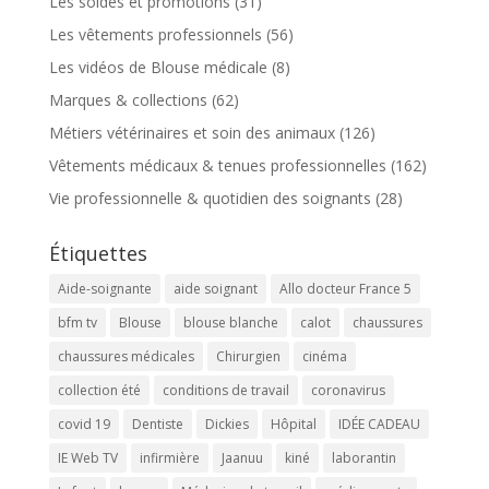
Les soldes et promotions
(31)
Les vêtements professionnels
(56)
Les vidéos de Blouse médicale
(8)
Marques & collections
(62)
Métiers vétérinaires et soin des animaux
(126)
Vêtements médicaux & tenues professionnelles
(162)
Vie professionnelle & quotidien des soignants
(28)
Étiquettes
Aide-soignante
aide soignant
Allo docteur France 5
bfm tv
Blouse
blouse blanche
calot
chaussures
chaussures médicales
Chirurgien
cinéma
collection été
conditions de travail
coronavirus
covid 19
Dentiste
Dickies
Hôpital
IDÉE CADEAU
IE Web TV
infirmière
Jaanuu
kiné
laborantin