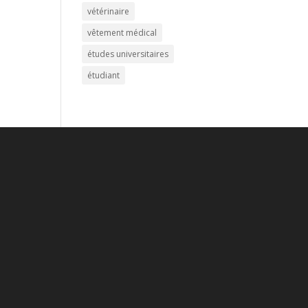
vétérinaire
vêtement médical
études universitaires
étudiant