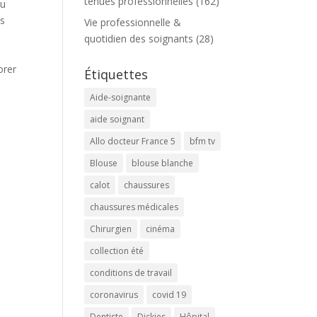
tenues professionnelles
(162)
du
es
Vie professionnelle &
quotidien des soignants
(28)
orer
Étiquettes
Aide-soignante
aide soignant
Allo docteur France 5
bfm tv
Blouse
blouse blanche
calot
chaussures
chaussures médicales
Chirurgien
cinéma
collection été
conditions de travail
coronavirus
covid 19
Dentiste
Dickies
Hôpital