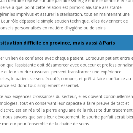
 soin dentaire repose sur une parfaite synergie entre le dentiste et son
bservé à quel point cette relation est primordiale. Une assistante
érer les imprévus et assurer la stérilisation, tout en maintenant une
 Leur rôle dépasse le simple soutien technique, elles deviennent de
 conseils personnalisés en matière d’hygiène ou de soins.
ituation difficile en province, mais aussi à Paris
réer un lien de confiance avec chaque patient. Lorsqu’un patient entre 
sion que l’assistante doit désamorcer avec douceur et professionnalis
ie et leur sourire rassurant peuvent transformer une expérience
es, le patient se sent écouté, compris, et prêt à faire confiance au
fiance est donc tout simplement essentiel.
ace aux exigences croissantes du secteur, elles doivent continuellemen
hnologies, tout en conservant leur capacité à faire preuve de tact et
cret, est en réalité la pierre angulaire de la réussite d’un traitement
r, nous savons que sans leur dévouement, le sourire parfait serait bie
able moteur pour l’ensemble de la chaîne de soins.