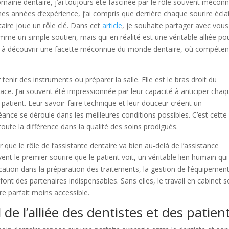
maine dentaire, j’ai toujours été fascinée par le rôle souvent mécon
mes années d’expérience, j’ai compris que derrière chaque sourire écla
aire joue un rôle clé. Dans cet
article
, je souhaite partager avec vous
me un simple soutien, mais qui en réalité est une véritable alliée po
ous à découvrir une facette méconnue du monde dentaire, où compéte
tenir des instruments ou préparer la salle. Elle est le bras droit du
ficace. J’ai souvent été impressionnée par leur capacité à anticiper cha
e patient. Leur savoir-faire technique et leur douceur créent un
ance se déroule dans les meilleures conditions possibles. C’est cette
oute la différence dans la qualité des soins prodigués.
 que le rôle de l’assistante dentaire va bien au-delà de l’assistance
ent le premier sourire que le patient voit, un véritable lien humain qui
ication dans la préparation des traitements, la gestion de l’équipemen
ont des partenaires indispensables. Sans elles, le travail en cabinet s
re parfait moins accessible.
 de l’alliée des dentistes et des patien