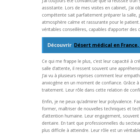
J’ai toujours été convaincue que la réussite d’un
assistante. Lors de mes visites en cabinet, j’ai o
compétente sait parfaitement préparer la salle, g
atmosphère calme et rassurante pour le patient.
véritables conseillères, capables d’apporter des
Découvrir
Désert médical en France, s
Ce qui me frappe le plus, c’est leur capacité à c
salle d’attente, il ressent souvent une appréhen
J’ai vu à plusieurs reprises comment leur empath
anxiogène en un moment de confiance. Grâce à ell
traitement. Leur rôle dans cette relation de con
Enfin, je ne peux qu’admirer leur polyvalence. F
former, maîtriser de nouvelles techniques et tec
d’attention humaine. Leur engagement, souvent dis
dentaire. En tant que professionnelles du secteu
plus difficile à atteindre. Leur rôle est un vérit