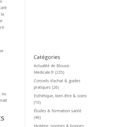
nu
tant
 la
ur
nce
que
Catégories
Actualité de Blouse-
Medicale.fr
(235)
Conseils d’achat & guides
pratiques
(26)
t ou
Esthétique, bien-être & soins
erait
(10)
Études & formation santé
ts
(46)
Hygiène, normes & bonnes