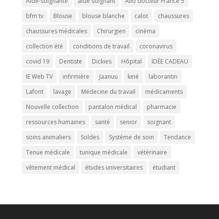
Aide-soignante
aide soignant
Allo docteur France 5
bfm tv
Blouse
blouse blanche
calot
chaussures
chaussures médicales
Chirurgien
cinéma
collection été
conditions de travail
coronavirus
covid 19
Dentiste
Dickies
Hôpital
IDÉE CADEAU
IE Web TV
infirmière
Jaanuu
kiné
laborantin
Lafont
lavage
Médecine du travail
médicaments
Nouvelle collection
pantalon médical
pharmacie
ressources humaines
santé
senior
soignant
soins animaliers
Soldes
Système de soin
Tendance
Tenue médicale
tunique médicale
vétérinaire
vêtement médical
études universitaires
étudiant