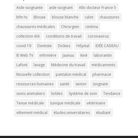
Aide-soignante
aide soignant
Allo docteur France 5
bfm tv
Blouse
blouse blanche
calot
chaussures
chaussures médicales
Chirurgien
cinéma
collection été
conditions de travail
coronavirus
covid 19
Dentiste
Dickies
Hôpital
IDÉE CADEAU
IE Web TV
infirmière
Jaanuu
kiné
laborantin
Lafont
lavage
Médecine du travail
médicaments
Nouvelle collection
pantalon médical
pharmacie
ressources humaines
santé
senior
soignant
soins animaliers
Soldes
Système de soin
Tendance
Tenue médicale
tunique médicale
vétérinaire
vêtement médical
études universitaires
étudiant