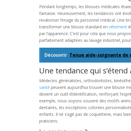
Pendant longtemps, les blouses médicales étai
fantaisie. Heureusement, les tendances ont évolu
revaloriser l’image du personnel médical. Une bro
transformer une blouse standard en
vêtement
él
par l’apparence. C’est pour cela que nous propos
parfaitement adaptées au lavage industriel, pou
Découvrir
Tenue aide-soignante de nu
Une tendance qui s’étend à
Médecins généralistes, orthodontistes, kinésithé
santé
peuvent aujourd’hui trouver une blouse mé
devient un outil d’identification, renforçant l’esp
exemple, nous voyons souvent des motifs animau
dentaires, les inscriptions colorées personnalis
enfants. Il ne s’agit pas de coquetterie, mais bie
praticiens.