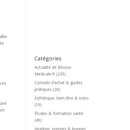
llie
tte
Catégories
Actualité de Blouse-
Medicale.fr
(235)
Conseils d’achat & guides
 ces
pratiques
(26)
Esthétique, bien-être & soins
 une
(10)
ion
Études & formation santé
(46)
Hygiène, normes & bonnes