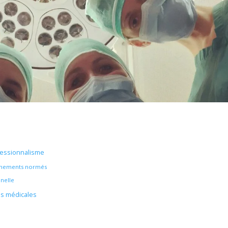
ofessionnalisme
onnements normés
nnelle
és médicales