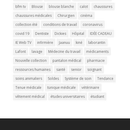
bfm tv
Blouse
blouse blanche
calot
chaussures
chaussures médicales
Chirurgien
cinéma
collection été
conditions de travail
coronavirus
covid 19
Dentiste
Dickies
Hôpital
IDÉE CADEAU
IE Web TV
infirmière
Jaanuu
kiné
laborantin
Lafont
lavage
Médecine du travail
médicaments
Nouvelle collection
pantalon médical
pharmacie
ressources humaines
santé
senior
soignant
soins animaliers
Soldes
Système de soin
Tendance
Tenue médicale
tunique médicale
vétérinaire
vêtement médical
études universitaires
étudiant