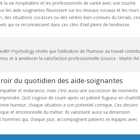
 la vie hospitalière et les professionnels de santé avec une touche
sur les aide-soignantes fleurissent sur les réseaux sociaux et les murs
en, des situations cocasses ou des vérités bien connues du terrain, ce
ls qui se reconnaissent dans ces clins d’œil pleins de tendresse.
alth Psychology révèle que l’utilisation de l’humour au travail contrib
tress et à améliorer la satisfaction professionnelle (source : Martin RA
roir du quotidien des aide-soignantes
, empathie et endurance, mais c’est aussi une succession de moments
mprendre. Qu’il s’agisse de courir après un patient fugueur en charlot
onne humeur, chaque situation a son potentiel comique. Ces dessins
ique et émotionnelle du métier. Ils valorisent aussi sa dimension
hommes qui, chaque jour, accompagnent patients et équipes avec