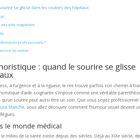
ourire se glisse dans les couloirs des hôpitaux
cal
 des aide-soignantes
ts
vêtements professionnels ?
service du métier
ristique : quand le sourire se glisse
taux
ess, à l’urgence et à la rigueur, le rire trouve parfois son chemin à tra
moristique d’aide-soignante s’impose comme une véritable parenthès
 qu’un sourire peut aussi être un soin. Que vous soyez professionnel
ouse blanche
, vous allez découvrir comment l’humour visuel devient u
llègues.
ns le monde médical
e milieu de la santé existe depuis des siècles. Déjà au XIXe siècle, d