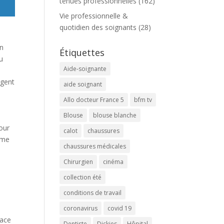
tenues professionnelles
(162)
Vie professionnelle &
quotidien des soignants
(28)
un
Étiquettes
ou
Aide-soignante
agent
aide soignant
Allo docteur France 5
bfm tv
Blouse
blouse blanche
our
calot
chaussures
mme
chaussures médicales
Chirurgien
cinéma
collection été
conditions de travail
coronavirus
covid 19
pace
Dentiste
Dickies
Hôpital