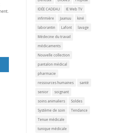
t
IDÉE CADEAU
IE Web TV
ment.
infirmière
Jaanuu
kiné
laborantin
Lafont
lavage
Médecine du travail
médicaments
Nouvelle collection
pantalon médical
pharmacie
ressources humaines
santé
senior
soignant
soins animaliers
Soldes
Système de soin
Tendance
Tenue médicale
tunique médicale