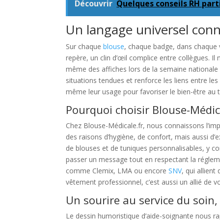
Découvrir
Quelques conseils RH part
Un langage universel conn
Sur chaque
blouse
, chaque badge, dans chaque v
repère, un clin d’œil complice entre collègues. Il
même des affiches lors de la semaine nationale
situations tendues et renforce les liens entr
même leur usage pour favoriser le bien-être au 
Pourquoi choisir Blouse-Médic
Chez Blouse-Médicale.fr, nous connaissons l’imp
des raisons d’hygiène, de confort, mais aussi 
de blouses et de tuniques personnalisables, y co
passer un message tout en respectant la réglem
comme Clemix, LMA ou encore
SNV
, qui allien
vêtement professionnel, c’est aussi un allié de v
Un sourire au service du soin
Le dessin humoristique d’aide-soignante nous ra