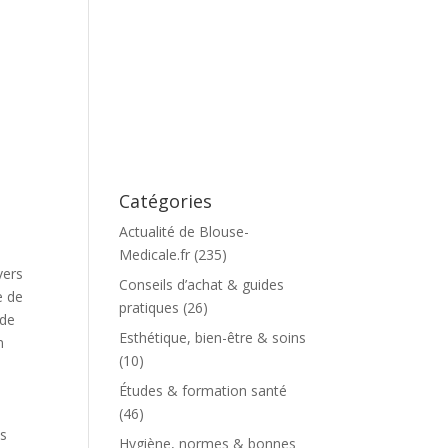
Catégories
Actualité de Blouse-
Medicale.fr
(235)
vers
Conseils d’achat & guides
e de
pratiques
(26)
 de
Esthétique, bien-être & soins
n
(10)
Études & formation santé
(46)
es
Hygiène, normes & bonnes