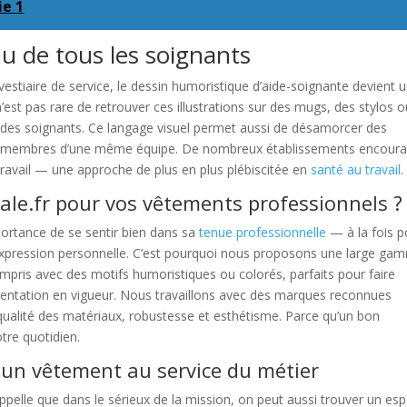
ie 1
u de tous les soignants
estiaire de service, le dessin humoristique d’aide-soignante devient 
 n’est pas rare de retrouver ces illustrations sur des mugs, des stylos 
 des soignants. Ce langage visuel permet aussi de désamorcer des
e les membres d’une même équipe. De nombreux établissements encour
travail — une approche de plus en plus plébiscitée en
santé au travail
.
ale.fr pour vos vêtements professionnels ?
ortance de se sentir bien dans sa
tenue professionnelle
— à la fois p
d’expression personnelle. C’est pourquoi nous proposons une large ga
mpris avec des motifs humoristiques ou colorés, parfaits pour faire
entation en vigueur. Nous travaillons avec des marques reconnues
t qualité des matériaux, robustesse et esthétisme. Parce qu’un bon
otre quotidien.
, un vêtement au service du métier
ppelle que dans le sérieux de la mission, on peut aussi trouver un es