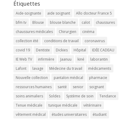
Étiquettes
Aide-soignante
aide soignant
Allo docteur France 5
bfm tv
Blouse
blouse blanche
calot
chaussures
chaussures médicales
Chirurgien
cinéma
collection été
conditions de travail
coronavirus
covid 19
Dentiste
Dickies
Hôpital
IDÉE CADEAU
IE Web TV
infirmière
Jaanuu
kiné
laborantin
Lafont
lavage
Médecine du travail
médicaments
Nouvelle collection
pantalon médical
pharmacie
ressources humaines
santé
senior
soignant
soins animaliers
Soldes
Système de soin
Tendance
Tenue médicale
tunique médicale
vétérinaire
vêtement médical
études universitaires
étudiant