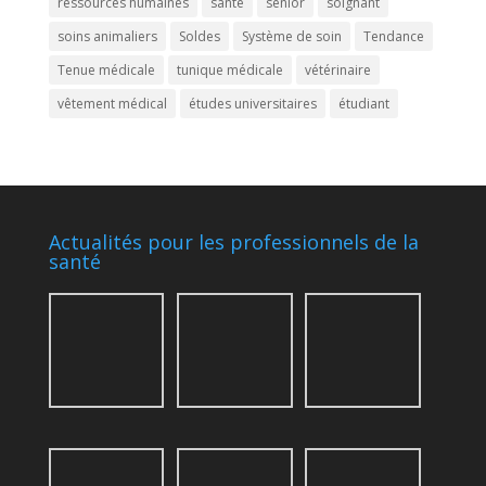
ressources humaines
santé
senior
soignant
soins animaliers
Soldes
Système de soin
Tendance
Tenue médicale
tunique médicale
vétérinaire
vêtement médical
études universitaires
étudiant
Actualités pour les professionnels de la
santé