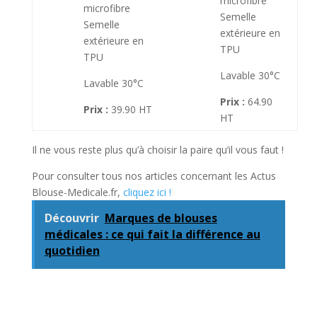
microfibre
microfibre
Semelle
Semelle
extérieure en
extérieure en
TPU
TPU
Lavable 30°C
Lavable 30°C
Prix :
64.90
Prix :
39.90 HT
HT
Il ne vous reste plus qu’à choisir la paire qu’il vous faut !
Pour consulter tous nos articles concernant les Actus
Blouse-Medicale.fr,
cliquez ici !
Découvrir
Marques de blouses
médicales : ce qui fait la différence au
quotidien