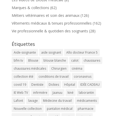
Marques & collections
(62)
Métiers vétérinaires et soin des animaux
(126)
Vêtements médicaux & tenues professionnelles
(162)
Vie professionnelle & quotidien des soignants
(28)
Étiquettes
Aide-soignante
aide soignant
Allo docteur France 5
bfm tv
Blouse
blouse blanche
calot
chaussures
chaussures médicales
Chirurgien
cinéma
collection été
conditions de travail
coronavirus
covid 19
Dentiste
Dickies
Hôpital
IDÉE CADEAU
IE Web TV
infirmière
Jaanuu
kiné
laborantin
Lafont
lavage
Médecine du travail
médicaments
Nouvelle collection
pantalon médical
pharmacie