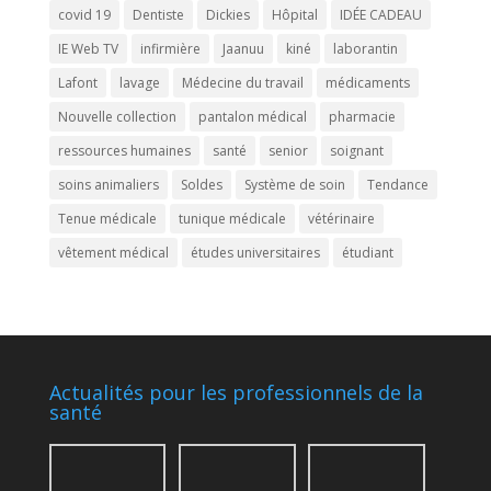
covid 19
Dentiste
Dickies
Hôpital
IDÉE CADEAU
IE Web TV
infirmière
Jaanuu
kiné
laborantin
Lafont
lavage
Médecine du travail
médicaments
Nouvelle collection
pantalon médical
pharmacie
ressources humaines
santé
senior
soignant
soins animaliers
Soldes
Système de soin
Tendance
Tenue médicale
tunique médicale
vétérinaire
vêtement médical
études universitaires
étudiant
Actualités pour les professionnels de la
santé