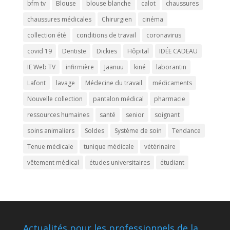
bfm tv
Blouse
blouse blanche
calot
chaussures
chaussures médicales
Chirurgien
cinéma
collection été
conditions de travail
coronavirus
covid 19
Dentiste
Dickies
Hôpital
IDÉE CADEAU
IE Web TV
infirmière
Jaanuu
kiné
laborantin
Lafont
lavage
Médecine du travail
médicaments
Nouvelle collection
pantalon médical
pharmacie
ressources humaines
santé
senior
soignant
soins animaliers
Soldes
Système de soin
Tendance
Tenue médicale
tunique médicale
vétérinaire
vêtement médical
études universitaires
étudiant
Actualités pour les professionnels de la