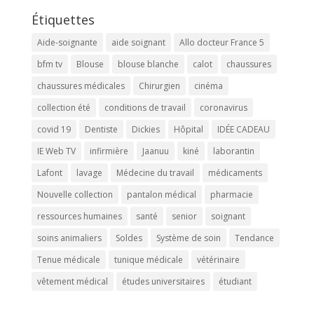
Étiquettes
Aide-soignante
aide soignant
Allo docteur France 5
bfm tv
Blouse
blouse blanche
calot
chaussures
chaussures médicales
Chirurgien
cinéma
collection été
conditions de travail
coronavirus
covid 19
Dentiste
Dickies
Hôpital
IDÉE CADEAU
IE Web TV
infirmière
Jaanuu
kiné
laborantin
Lafont
lavage
Médecine du travail
médicaments
Nouvelle collection
pantalon médical
pharmacie
ressources humaines
santé
senior
soignant
soins animaliers
Soldes
Système de soin
Tendance
Tenue médicale
tunique médicale
vétérinaire
vêtement médical
études universitaires
étudiant