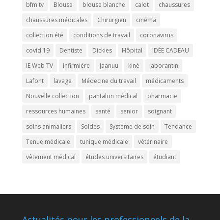
bfm tv
Blouse
blouse blanche
calot
chaussures
chaussures médicales
Chirurgien
cinéma
collection été
conditions de travail
coronavirus
covid 19
Dentiste
Dickies
Hôpital
IDÉE CADEAU
IE Web TV
infirmière
Jaanuu
kiné
laborantin
Lafont
lavage
Médecine du travail
médicaments
Nouvelle collection
pantalon médical
pharmacie
ressources humaines
santé
senior
soignant
soins animaliers
Soldes
Système de soin
Tendance
Tenue médicale
tunique médicale
vétérinaire
vêtement médical
études universitaires
étudiant
Actualités pour les professionnels de la