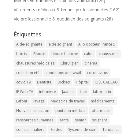
Métiers vétérinaires et soin des animaux
(126)
Vêtements médicaux & tenues professionnelles
(162)
Vie professionnelle & quotidien des soignants
(28)
Étiquettes
Aide-soignante
aide soignant
Allo docteur France 5
bfm tv
Blouse
blouse blanche
calot
chaussures
chaussures médicales
Chirurgien
cinéma
collection été
conditions de travail
coronavirus
covid 19
Dentiste
Dickies
Hôpital
IDÉE CADEAU
IE Web TV
infirmière
Jaanuu
kiné
laborantin
Lafont
lavage
Médecine du travail
médicaments
Nouvelle collection
pantalon médical
pharmacie
ressources humaines
santé
senior
soignant
soins animaliers
Soldes
Système de soin
Tendance