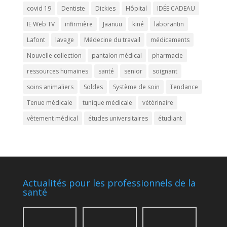
covid 19
Dentiste
Dickies
Hôpital
IDÉE CADEAU
IE Web TV
infirmière
Jaanuu
kiné
laborantin
Lafont
lavage
Médecine du travail
médicaments
Nouvelle collection
pantalon médical
pharmacie
ressources humaines
santé
senior
soignant
soins animaliers
Soldes
Système de soin
Tendance
Tenue médicale
tunique médicale
vétérinaire
vêtement médical
études universitaires
étudiant
Actualités pour les professionnels de la
santé