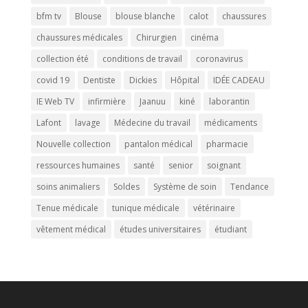
bfm tv
Blouse
blouse blanche
calot
chaussures
chaussures médicales
Chirurgien
cinéma
collection été
conditions de travail
coronavirus
covid 19
Dentiste
Dickies
Hôpital
IDÉE CADEAU
IE Web TV
infirmière
Jaanuu
kiné
laborantin
Lafont
lavage
Médecine du travail
médicaments
Nouvelle collection
pantalon médical
pharmacie
ressources humaines
santé
senior
soignant
soins animaliers
Soldes
Système de soin
Tendance
Tenue médicale
tunique médicale
vétérinaire
vêtement médical
études universitaires
étudiant