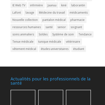
IE Web TV
infirmière
Jaanuu
kiné
laborantin
Lafont
lavage
Médecine du travail
médicaments
Nouvelle collection
pantalon médical
pharmacie
ressources humaines
santé
senior
soignant
soins animaliers
Soldes
Système de soin
Tendance
Tenue médicale
tunique médicale
vétérinaire
vêtement médical
études universitaires
étudiant
Actualités pour les professionnels de la
santé