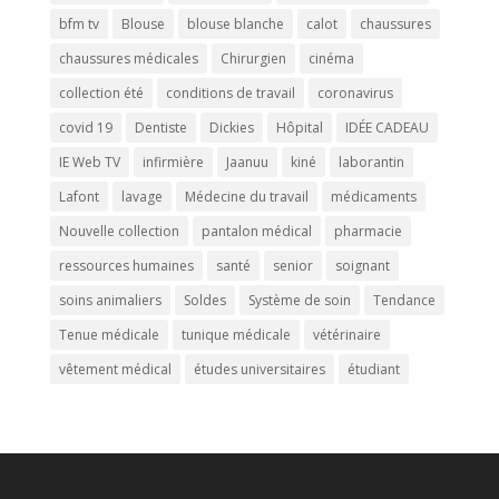
bfm tv
Blouse
blouse blanche
calot
chaussures
chaussures médicales
Chirurgien
cinéma
collection été
conditions de travail
coronavirus
covid 19
Dentiste
Dickies
Hôpital
IDÉE CADEAU
IE Web TV
infirmière
Jaanuu
kiné
laborantin
Lafont
lavage
Médecine du travail
médicaments
Nouvelle collection
pantalon médical
pharmacie
ressources humaines
santé
senior
soignant
soins animaliers
Soldes
Système de soin
Tendance
Tenue médicale
tunique médicale
vétérinaire
vêtement médical
études universitaires
étudiant