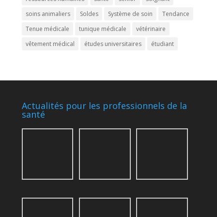
soins animaliers
Soldes
Système de soin
Tendance
Tenue médicale
tunique médicale
vétérinaire
vêtement médical
études universitaires
étudiant
Actualités pour les professionnels de la
santé