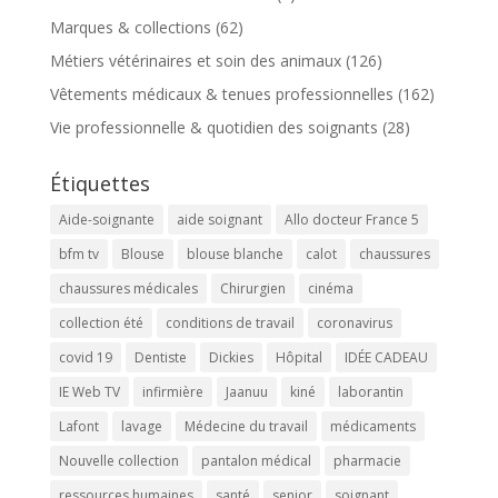
Marques & collections
(62)
Métiers vétérinaires et soin des animaux
(126)
Vêtements médicaux & tenues professionnelles
(162)
Vie professionnelle & quotidien des soignants
(28)
Étiquettes
Aide-soignante
aide soignant
Allo docteur France 5
bfm tv
Blouse
blouse blanche
calot
chaussures
chaussures médicales
Chirurgien
cinéma
collection été
conditions de travail
coronavirus
covid 19
Dentiste
Dickies
Hôpital
IDÉE CADEAU
IE Web TV
infirmière
Jaanuu
kiné
laborantin
Lafont
lavage
Médecine du travail
médicaments
Nouvelle collection
pantalon médical
pharmacie
ressources humaines
santé
senior
soignant