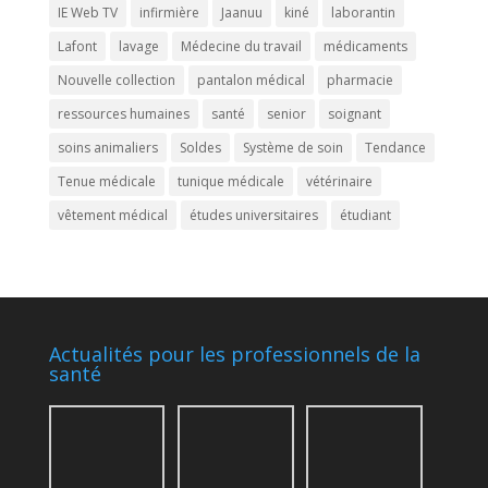
IE Web TV
infirmière
Jaanuu
kiné
laborantin
Lafont
lavage
Médecine du travail
médicaments
Nouvelle collection
pantalon médical
pharmacie
ressources humaines
santé
senior
soignant
soins animaliers
Soldes
Système de soin
Tendance
Tenue médicale
tunique médicale
vétérinaire
vêtement médical
études universitaires
étudiant
Actualités pour les professionnels de la
santé