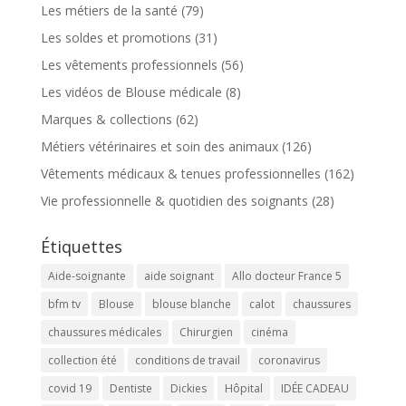
Les métiers de la santé
(79)
Les soldes et promotions
(31)
Les vêtements professionnels
(56)
Les vidéos de Blouse médicale
(8)
Marques & collections
(62)
Métiers vétérinaires et soin des animaux
(126)
Vêtements médicaux & tenues professionnelles
(162)
Vie professionnelle & quotidien des soignants
(28)
Étiquettes
Aide-soignante
aide soignant
Allo docteur France 5
bfm tv
Blouse
blouse blanche
calot
chaussures
chaussures médicales
Chirurgien
cinéma
collection été
conditions de travail
coronavirus
covid 19
Dentiste
Dickies
Hôpital
IDÉE CADEAU