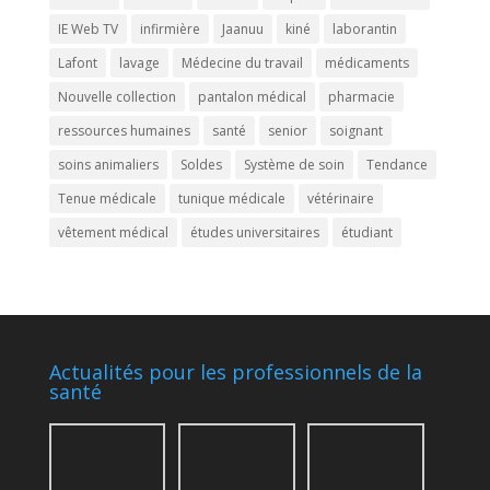
IE Web TV
infirmière
Jaanuu
kiné
laborantin
Lafont
lavage
Médecine du travail
médicaments
Nouvelle collection
pantalon médical
pharmacie
ressources humaines
santé
senior
soignant
soins animaliers
Soldes
Système de soin
Tendance
Tenue médicale
tunique médicale
vétérinaire
vêtement médical
études universitaires
étudiant
Actualités pour les professionnels de la
santé