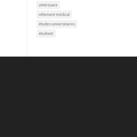
vétérinaire
vêtement médical
études universitaires
étudiant