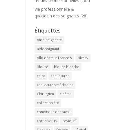
tenues professionnelles
(162)
Vie professionnelle &
quotidien des soignants
(28)
Étiquettes
Aide-soignante
aide soignant
Allo docteur France 5
bfm tv
Blouse
blouse blanche
calot
chaussures
chaussures médicales
Chirurgien
cinéma
collection été
conditions de travail
coronavirus
covid 19
Dentiste
Dickies
Hôpital