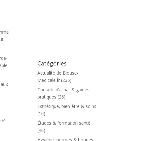
Femme
ut
rde-
Catégories
able
Actualité de Blouse-
Medicale.fr
(235)
 aux
Conseils d’achat & guides
pratiques
(26)
Esthétique, bien-être & soins
(10)
804
Études & formation santé
(46)
Hygiène, normes & bonnes