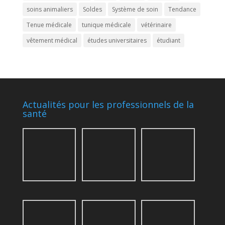
soins animaliers
Soldes
Système de soin
Tendance
Tenue médicale
tunique médicale
vétérinaire
vêtement médical
études universitaires
étudiant
Actualités pour les professionnels de la
santé