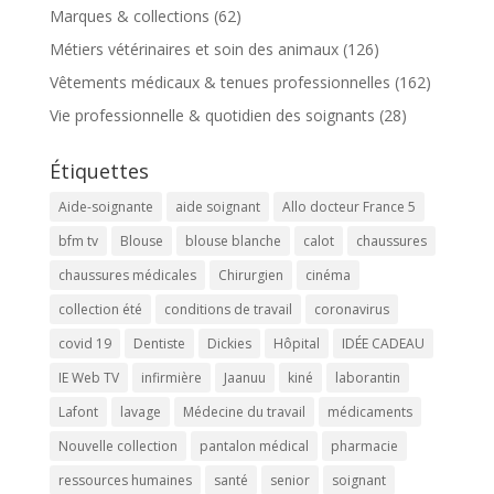
Marques & collections
(62)
Métiers vétérinaires et soin des animaux
(126)
Vêtements médicaux & tenues professionnelles
(162)
Vie professionnelle & quotidien des soignants
(28)
Étiquettes
Aide-soignante
aide soignant
Allo docteur France 5
bfm tv
Blouse
blouse blanche
calot
chaussures
chaussures médicales
Chirurgien
cinéma
collection été
conditions de travail
coronavirus
covid 19
Dentiste
Dickies
Hôpital
IDÉE CADEAU
IE Web TV
infirmière
Jaanuu
kiné
laborantin
Lafont
lavage
Médecine du travail
médicaments
Nouvelle collection
pantalon médical
pharmacie
ressources humaines
santé
senior
soignant