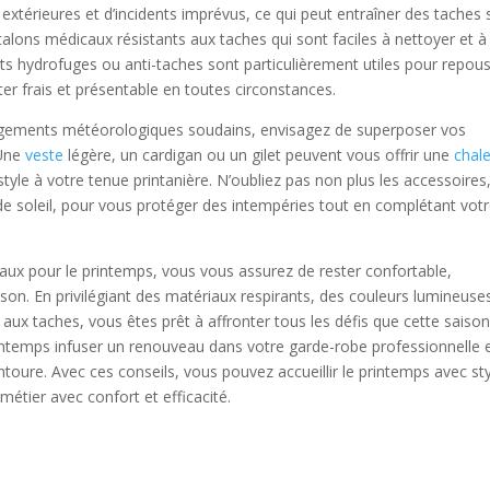
extérieures et d’incidents imprévus, ce qui peut entraîner des taches 
alons médicaux résistants aux taches qui sont faciles à nettoyer et à
nts hydrofuges ou anti-taches sont particulièrement utiles pour repou
ster frais et présentable en toutes circonstances.
ngements météorologiques soudains, envisagez de superposer vos
 Une
veste
légère, un cardigan ou un gilet peuvent vous offrir une
chal
yle à votre tenue printanière. N’oubliez pas non plus les accessoires
soleil, pour vous protéger des intempéries tout en complétant vot
aux pour le printemps, vous vous assurez de rester confortable,
ison. En privilégiant des matériaux respirants, des couleurs lumineuse
 aux taches, vous êtes prêt à affronter tous les défis que cette saiso
printemps infuser un renouveau dans votre garde-robe professionnelle 
ntoure. Avec ces conseils, vous pouvez accueillir le printemps avec st
métier avec confort et efficacité.