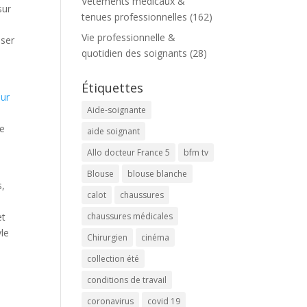
Vêtements médicaux &
sur
tenues professionnelles
(162)
Vie professionnelle &
sser
quotidien des soignants
(28)
Étiquettes
eur
Aide-soignante
,
re
aide soignant
Allo docteur France 5
bfm tv
Blouse
blouse blanche
s,
calot
chaussures
n
et
chaussures médicales
yle
Chirurgien
cinéma
collection été
conditions de travail
coronavirus
covid 19