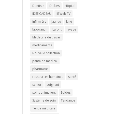
Dentiste
Dickies
Hôpital
IDÉE CADEAU
IE Web TV
infirmière
Jaanuu
kiné
laborantin
Lafont
lavage
Médecine du travail
médicaments
Nouvelle collection
pantalon médical
pharmacie
ressources humaines
santé
senior
soignant
soins animaliers
Soldes
Système de soin
Tendance
Tenue médicale