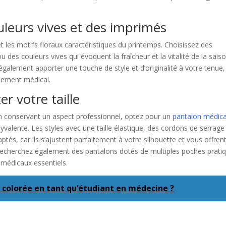
leurs vives et des imprimés
et les motifs floraux caractéristiques du printemps. Choisissez des
es couleurs vives qui évoquent la fraîcheur et la vitalité de la saiso
alement apporter une touche de style et d’originalité à votre tenue,
nnement médical.
r votre taille
n conservant un aspect professionnel, optez pour un
pantalon médica
valente. Les styles avec une taille élastique, des cordons de serrage
ptés, car ils s’ajustent parfaitement à votre silhouette et vous offren
 Recherchez également des pantalons dotés de multiples poches prati
 médicaux essentiels.
 colorée en tant qu’étudiant en médecine ?