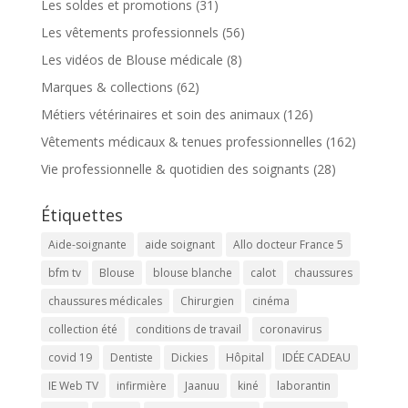
Les soldes et promotions
(31)
Les vêtements professionnels
(56)
Les vidéos de Blouse médicale
(8)
Marques & collections
(62)
Métiers vétérinaires et soin des animaux
(126)
Vêtements médicaux & tenues professionnelles
(162)
Vie professionnelle & quotidien des soignants
(28)
Étiquettes
Aide-soignante
aide soignant
Allo docteur France 5
bfm tv
Blouse
blouse blanche
calot
chaussures
chaussures médicales
Chirurgien
cinéma
collection été
conditions de travail
coronavirus
covid 19
Dentiste
Dickies
Hôpital
IDÉE CADEAU
IE Web TV
infirmière
Jaanuu
kiné
laborantin