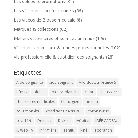
Les soldes et promotions
(31)
Les vêtements professionnels
(56)
Les vidéos de Blouse médicale
(8)
Marques & collections
(62)
Métiers vétérinaires et soin des animaux
(126)
Vêtements médicaux & tenues professionnelles
(162)
Vie professionnelle & quotidien des soignants
(28)
Étiquettes
Aide-soignante
aide soignant
Allo docteur France 5
bfm tv
Blouse
blouse blanche
calot
chaussures
chaussures médicales
Chirurgien
cinéma
collection été
conditions de travail
coronavirus
covid 19
Dentiste
Dickies
Hôpital
IDÉE CADEAU
IE Web TV
infirmière
Jaanuu
kiné
laborantin