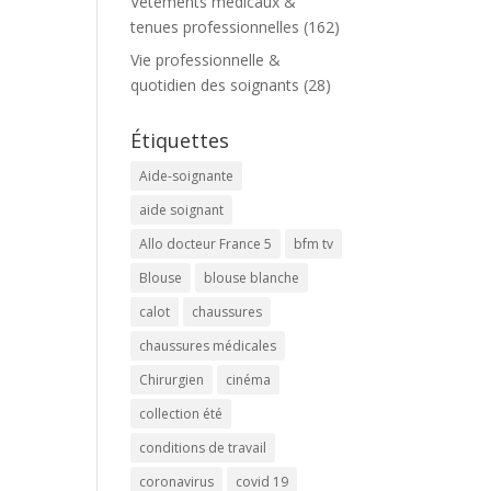
Vêtements médicaux &
tenues professionnelles
(162)
Vie professionnelle &
quotidien des soignants
(28)
Étiquettes
Aide-soignante
aide soignant
Allo docteur France 5
bfm tv
Blouse
blouse blanche
calot
chaussures
chaussures médicales
Chirurgien
cinéma
collection été
conditions de travail
coronavirus
covid 19