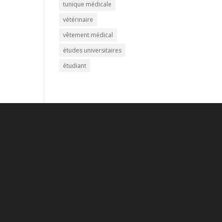
tunique médicale
vétérinaire
vêtement médical
études universitaires
étudiant