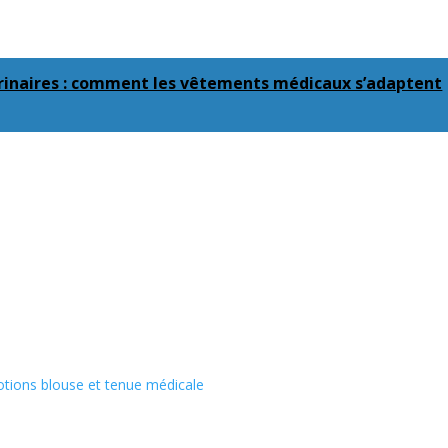
érinaires : comment les vêtements médicaux s’adaptent
tions blouse et tenue médicale