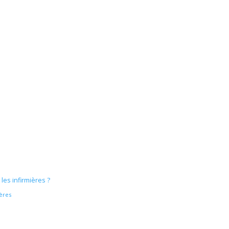
es infirmières ?
ères