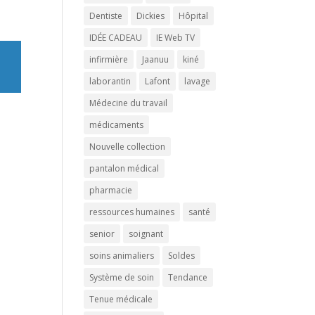
Dentiste
Dickies
Hôpital
IDÉE CADEAU
IE Web TV
infirmière
Jaanuu
kiné
laborantin
Lafont
lavage
Médecine du travail
médicaments
Nouvelle collection
pantalon médical
pharmacie
ressources humaines
santé
senior
soignant
soins animaliers
Soldes
Système de soin
Tendance
Tenue médicale