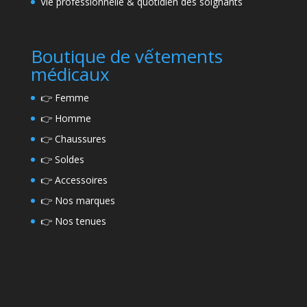
Vie professionnelle & quotidien des soignants
Boutique de vếtements
médicaux
👉
Femme
👉
Homme
👉
Chaussures
👉
Soldes
👉
Accessoires
👉
Nos marques
👉
Nos tenues