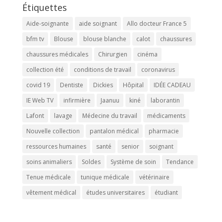
Étiquettes
Aide-soignante
aide soignant
Allo docteur France 5
bfm tv
Blouse
blouse blanche
calot
chaussures
chaussures médicales
Chirurgien
cinéma
collection été
conditions de travail
coronavirus
covid 19
Dentiste
Dickies
Hôpital
IDÉE CADEAU
IE Web TV
infirmière
Jaanuu
kiné
laborantin
Lafont
lavage
Médecine du travail
médicaments
Nouvelle collection
pantalon médical
pharmacie
ressources humaines
santé
senior
soignant
soins animaliers
Soldes
Système de soin
Tendance
Tenue médicale
tunique médicale
vétérinaire
vêtement médical
études universitaires
étudiant