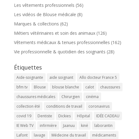
Les vêtements professionnels
(56)
Les vidéos de Blouse médicale
(8)
Marques & collections
(62)
Métiers vétérinaires et soin des animaux
(126)
Vêtements médicaux & tenues professionnelles
(162)
Vie professionnelle & quotidien des soignants
(28)
Étiquettes
Aide-soignante
aide soignant
Allo docteur France 5
bfm tv
Blouse
blouse blanche
calot
chaussures
chaussures médicales
Chirurgien
cinéma
collection été
conditions de travail
coronavirus
covid 19
Dentiste
Dickies
Hôpital
IDÉE CADEAU
IE Web TV
infirmière
Jaanuu
kiné
laborantin
Lafont
lavage
Médecine du travail
médicaments