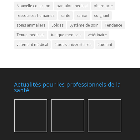
Nouvelle collection
pantalon médical
pharmacie
ressources humaines
santé
senior
soignant
soins animaliers
Soldes
Système de soin
Tendance
Tenue médicale
tunique médicale
vétérinaire
vêtement médical
études universitaires
étudiant
Actualités pour les professionnels de la
santé