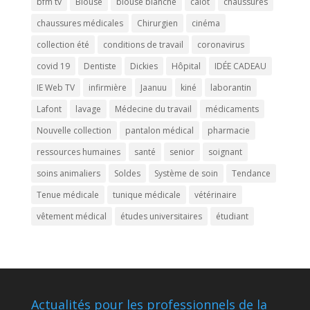
bfm tv
Blouse
blouse blanche
calot
chaussures
chaussures médicales
Chirurgien
cinéma
collection été
conditions de travail
coronavirus
covid 19
Dentiste
Dickies
Hôpital
IDÉE CADEAU
IE Web TV
infirmière
Jaanuu
kiné
laborantin
Lafont
lavage
Médecine du travail
médicaments
Nouvelle collection
pantalon médical
pharmacie
ressources humaines
santé
senior
soignant
soins animaliers
Soldes
Système de soin
Tendance
Tenue médicale
tunique médicale
vétérinaire
vêtement médical
études universitaires
étudiant
Actualités pour les professionnels de la