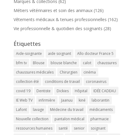
Marques & collections
(62)
Métiers vétérinaires et soin des animaux
(126)
Vêtements médicaux & tenues professionnelles
(162)
Vie professionnelle & quotidien des soignants
(28)
Étiquettes
Aide-soignante
aide soignant
Allo docteur France 5
bfm tv
Blouse
blouse blanche
calot
chaussures
chaussures médicales
Chirurgien
cinéma
collection été
conditions de travail
coronavirus
covid 19
Dentiste
Dickies
Hôpital
IDÉE CADEAU
IE Web TV
infirmière
Jaanuu
kiné
laborantin
Lafont
lavage
Médecine du travail
médicaments
Nouvelle collection
pantalon médical
pharmacie
ressources humaines
santé
senior
soignant