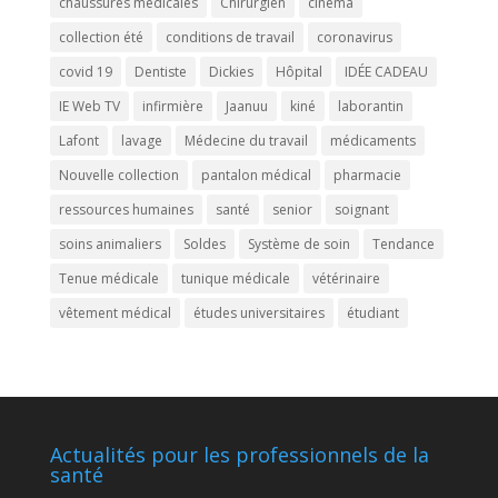
chaussures médicales
Chirurgien
cinéma
collection été
conditions de travail
coronavirus
covid 19
Dentiste
Dickies
Hôpital
IDÉE CADEAU
IE Web TV
infirmière
Jaanuu
kiné
laborantin
Lafont
lavage
Médecine du travail
médicaments
Nouvelle collection
pantalon médical
pharmacie
ressources humaines
santé
senior
soignant
soins animaliers
Soldes
Système de soin
Tendance
Tenue médicale
tunique médicale
vétérinaire
vêtement médical
études universitaires
étudiant
Actualités pour les professionnels de la
santé