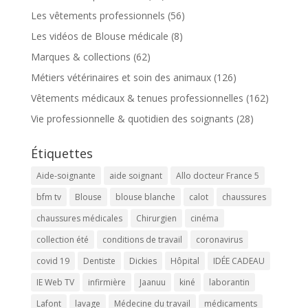
Les vêtements professionnels
(56)
Les vidéos de Blouse médicale
(8)
Marques & collections
(62)
Métiers vétérinaires et soin des animaux
(126)
Vêtements médicaux & tenues professionnelles
(162)
Vie professionnelle & quotidien des soignants
(28)
Étiquettes
Aide-soignante
aide soignant
Allo docteur France 5
bfm tv
Blouse
blouse blanche
calot
chaussures
chaussures médicales
Chirurgien
cinéma
collection été
conditions de travail
coronavirus
covid 19
Dentiste
Dickies
Hôpital
IDÉE CADEAU
IE Web TV
infirmière
Jaanuu
kiné
laborantin
Lafont
lavage
Médecine du travail
médicaments