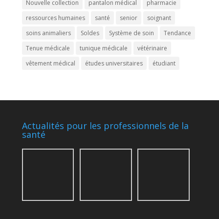
Nouvelle collection
pantalon médical
pharmacie
ressources humaines
santé
senior
soignant
soins animaliers
Soldes
Système de soin
Tendance
Tenue médicale
tunique médicale
vétérinaire
vêtement médical
études universitaires
étudiant
Actualités pour les professionnels de la
santé