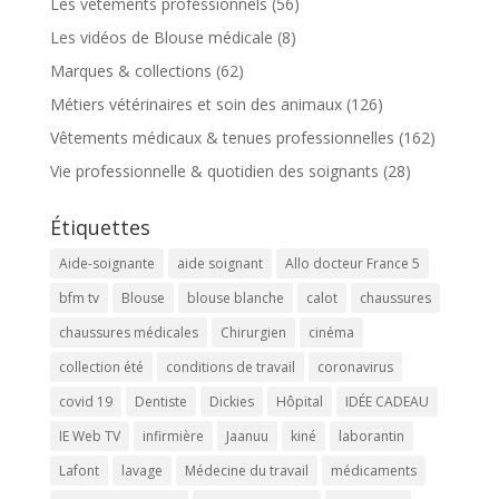
Les vêtements professionnels
(56)
Les vidéos de Blouse médicale
(8)
Marques & collections
(62)
Métiers vétérinaires et soin des animaux
(126)
Vêtements médicaux & tenues professionnelles
(162)
Vie professionnelle & quotidien des soignants
(28)
Étiquettes
Aide-soignante
aide soignant
Allo docteur France 5
bfm tv
Blouse
blouse blanche
calot
chaussures
chaussures médicales
Chirurgien
cinéma
collection été
conditions de travail
coronavirus
covid 19
Dentiste
Dickies
Hôpital
IDÉE CADEAU
IE Web TV
infirmière
Jaanuu
kiné
laborantin
Lafont
lavage
Médecine du travail
médicaments