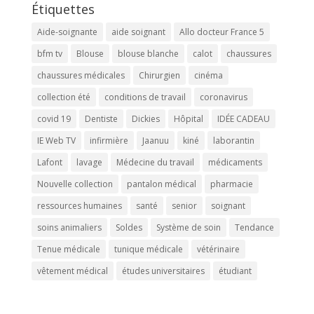
Étiquettes
Aide-soignante
aide soignant
Allo docteur France 5
bfm tv
Blouse
blouse blanche
calot
chaussures
chaussures médicales
Chirurgien
cinéma
collection été
conditions de travail
coronavirus
covid 19
Dentiste
Dickies
Hôpital
IDÉE CADEAU
IE Web TV
infirmière
Jaanuu
kiné
laborantin
Lafont
lavage
Médecine du travail
médicaments
Nouvelle collection
pantalon médical
pharmacie
ressources humaines
santé
senior
soignant
soins animaliers
Soldes
Système de soin
Tendance
Tenue médicale
tunique médicale
vétérinaire
vêtement médical
études universitaires
étudiant