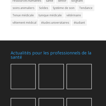
ressources humaines
santé
senior
soignant
soins animaliers
Soldes
Système de soin
Tendance
Tenue médicale
tunique médicale
vétérinaire
vêtement médical
études universitaires
étudiant
Actualités pour les professionnels de la
santé