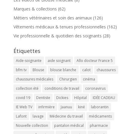
Marques & collections
(62)
Métiers vétérinaires et soin des animaux
(126)
Vêtements médicaux & tenues professionnelles
(162)
Vie professionnelle & quotidien des soignants
(28)
Étiquettes
Aide-soignante
aide soignant
Allo docteur France 5
bfm tv
Blouse
blouse blanche
calot
chaussures
chaussures médicales
Chirurgien
cinéma
collection été
conditions de travail
coronavirus
covid 19
Dentiste
Dickies
Hôpital
IDÉE CADEAU
IE Web TV
infirmière
Jaanuu
kiné
laborantin
Lafont
lavage
Médecine du travail
médicaments
Nouvelle collection
pantalon médical
pharmacie