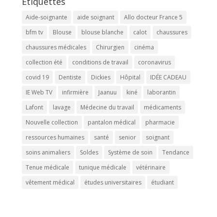
Étiquettes
Aide-soignante
aide soignant
Allo docteur France 5
bfm tv
Blouse
blouse blanche
calot
chaussures
chaussures médicales
Chirurgien
cinéma
collection été
conditions de travail
coronavirus
covid 19
Dentiste
Dickies
Hôpital
IDÉE CADEAU
IE Web TV
infirmière
Jaanuu
kiné
laborantin
Lafont
lavage
Médecine du travail
médicaments
Nouvelle collection
pantalon médical
pharmacie
ressources humaines
santé
senior
soignant
soins animaliers
Soldes
Système de soin
Tendance
Tenue médicale
tunique médicale
vétérinaire
vêtement médical
études universitaires
étudiant