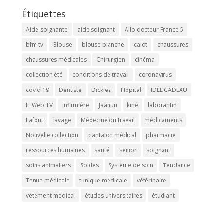
Étiquettes
Aide-soignante
aide soignant
Allo docteur France 5
bfm tv
Blouse
blouse blanche
calot
chaussures
chaussures médicales
Chirurgien
cinéma
collection été
conditions de travail
coronavirus
covid 19
Dentiste
Dickies
Hôpital
IDÉE CADEAU
IE Web TV
infirmière
Jaanuu
kiné
laborantin
Lafont
lavage
Médecine du travail
médicaments
Nouvelle collection
pantalon médical
pharmacie
ressources humaines
santé
senior
soignant
soins animaliers
Soldes
Système de soin
Tendance
Tenue médicale
tunique médicale
vétérinaire
vêtement médical
études universitaires
étudiant