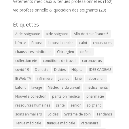
Vêtements médicaux & tenues professionnelles
(162)
Vie professionnelle & quotidien des soignants
(28)
Étiquettes
Aide-soignante
aide soignant
Allo docteur France 5
bfm tv
Blouse
blouse blanche
calot
chaussures
chaussures médicales
Chirurgien
cinéma
collection été
conditions de travail
coronavirus
covid 19
Dentiste
Dickies
Hôpital
IDÉE CADEAU
IE Web TV
infirmière
Jaanuu
kiné
laborantin
Lafont
lavage
Médecine du travail
médicaments
Nouvelle collection
pantalon médical
pharmacie
ressources humaines
santé
senior
soignant
soins animaliers
Soldes
Système de soin
Tendance
Tenue médicale
tunique médicale
vétérinaire