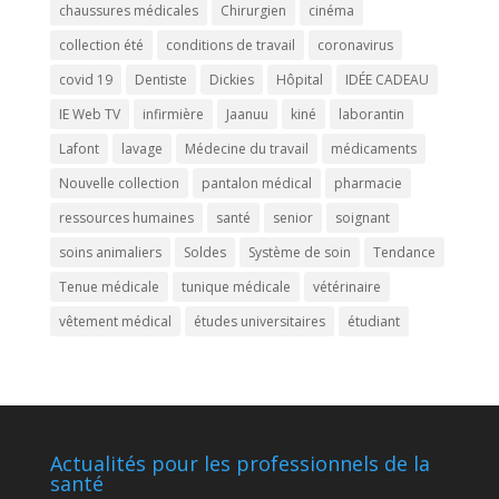
chaussures médicales
Chirurgien
cinéma
collection été
conditions de travail
coronavirus
covid 19
Dentiste
Dickies
Hôpital
IDÉE CADEAU
IE Web TV
infirmière
Jaanuu
kiné
laborantin
Lafont
lavage
Médecine du travail
médicaments
Nouvelle collection
pantalon médical
pharmacie
ressources humaines
santé
senior
soignant
soins animaliers
Soldes
Système de soin
Tendance
Tenue médicale
tunique médicale
vétérinaire
vêtement médical
études universitaires
étudiant
Actualités pour les professionnels de la
santé