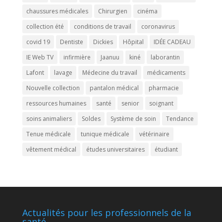
chaussures médicales
Chirurgien
cinéma
collection été
conditions de travail
coronavirus
covid 19
Dentiste
Dickies
Hôpital
IDÉE CADEAU
IE Web TV
infirmière
Jaanuu
kiné
laborantin
Lafont
lavage
Médecine du travail
médicaments
Nouvelle collection
pantalon médical
pharmacie
ressources humaines
santé
senior
soignant
soins animaliers
Soldes
Système de soin
Tendance
Tenue médicale
tunique médicale
vétérinaire
vêtement médical
études universitaires
étudiant
Actualités pour les professionnels de la
santé